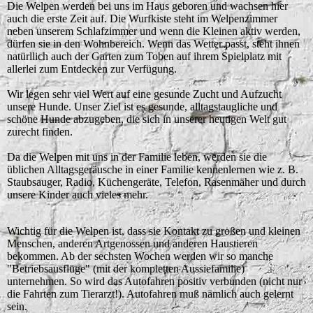
Die Welpen werden bei uns im Haus geboren und wachsen hier
auch die erste Zeit auf. Die Wurfkiste steht im Welpenzimmer
neben unserem Schlafzimmer und wenn die Kleinen aktiv werden,
dürfen sie in den Wohnbereich. Wenn das Wetter passt, steht ihnen
natürllich auch der Garten zum Toben auf ihrem Spielplatz mit
allerlei zum Entdecken zur Verfügung.
Wir legen sehr viel Wert auf eine gesunde Zucht und Aufzucht
unsere Hunde. Unser Ziel ist es gesunde, alltagstaugliche und
schöne Hunde abzugeben, die sich in unserer heutigen Welt gut
zurecht finden.
Da die Welpen mit uns in der Familie leben, werden sie die
üblichen Alltagsgeräusche in einer Familie kennenlernen wie z. B.
Staubsauger, Radio, Küchengeräte, Telefon, Rasenmäher und durch
unsere Kinder auch vieles mehr.
Wichtig für die Welpen ist, dass sie Kontakt zu großen und kleinen
Menschen, anderen Artgenossen und anderen Haustieren
bekommen. Ab der sechsten Wochen werden wir so manche
"Betriebsausflüge" (mit der kompletten Aussiefamilie)
unternehmen. So wird das Autofahren positiv verbunden (nicht nur
die Fahrten zum Tierarzt!). Autofahren muß nämlich auch gelernt
sein.