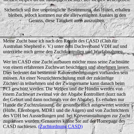
Sicherlich soll ihre ursprüngliche Bestimmung, das Hüten, erhalten
bleiben, jedoch kommen nur die allerwenigsten Aussies in den
Genuss, diese Tätigkeit auch auszuüben.
Meine Zucht baue ich nach den Regeln des CASD (Club für
Australian Shepherd e. V.) unter dem Dachverband VDH auf und
unterziehe mich gerne den Zuchtkontrollen und Wurfabnahmen.
Wer im CASD eine Zucht aufbauen möchte muss seine Zuchtstätte
von einem erfahrenen Zuchtwart besichtigen und abnehmen lassen.
Dies bedeutet das bestimmte Rahmenbedingungen vorhanden sein
müssen. An einer Neuzüchterschulung muß der zukünftige
Züchter/-in teilnehmen und der Zwingername kann danach beim
FCI geschütz werden. Die Welpen und die Hündin werden von
einem Zuchtwart zweimal vor der Abgabe kontrolliert (kurz nach
der Geburt und dann nochmals vor der Abgabe). Es erhalten nur
Hunde die Zuchtzulassung, die gesundheitlich ausgewertet wurden
(Hüfte, Ellenbogen, MDR1 und die Augen) und von Zuchtrichtern
des VDH bei Ausstellungen und bei Körveranstaltungen zur Zucht
zugelassen wurden. Genaueres könne Sie auf der Homepage des
CASD nachlesen.
(Zuchtordnung CASD)